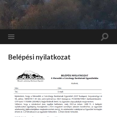
Toggle
Toggle
search
mobile
field
menu
Belépési nyilatkozat