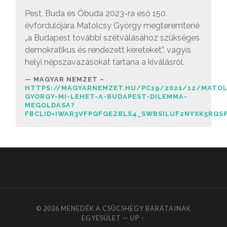
Pest, Buda és Óbuda 2023-ra eső 150.
évfordulójára Matolcsy György megteremtené
„a Budapest további szétválásához szükséges
demokratikus és rendezett kereteket”, vagyis
helyi népszavazásokat tartana a kiválásról.
MAGYAR NEMZET –
HTTPS://MAGYARNEMZET.HU/PC19/2021/12/MATOL
GYORGY-MI-LEHET-A-BUDAPEST-DILEMMA-
MEGOLDASA?
FBCLID=IWAR3VFPQFGEZBLS4_SWBSILUF2NYXK5RQ
© 2026
MENEDÉK A CSÚCSHEGY BARÁTAINAK
EGYESÜLET
—
UP ↑