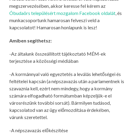
megszervezésében, akkor
keresse fel kérem az
Óbudaörs településért mozgalom Facebook oldalát
, és
munkacsoportunk hamarosan felveszi veld a
kapcsolatot! Hamarosan honlapunk is lesz!
Amiben segíthetsz:
-Az általunk összeállított tájékoztató MÉM-ek
terjesztése a közösségi médiában
-A kormánnyal való egyeztetés a leválás lehetőségei és
feltételei kapcsán (a népszavazás után a parlamentnek is
szavaznia kell, ezért nem mindegy, hogy a kormány
számára elfogadható formátumban képzeljük-e el
városrészünk további sorsát). Bármilyen tudásod,
kapcsolatod van az ügy előmozdítása érdekében,
várunk szeretettel.
-A népszavazás előkészítése