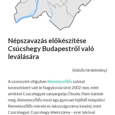
Népszavazás előkészítése
Csúcshegy Budapestről való
leválására
(külsős hirdetmény)
A szomszéd völgyben
Remeteszőlős
sokkal
kevesebbért vált le Nagykovácsiról 2002-ben, mint
amikkel Csúcshegyet sanyargatja Óbuda. Nem bánták
meg, Remeteszőlős most egy gyorsan fejlődő település!
Remeteszőlős mérete és lakosságszáma kisebb, mint
Csúcshegyé. Csúcshegy lélekszáma – ezer lakóval