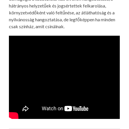
hátrányos helyzetűek és jogsértettek felkarolása,
környzetvédőként való feltűnése, az átláthatóság és a
nyilvánosság hangoztatása, de legfőképpen ha minden
csak színház, amit csinálnak.