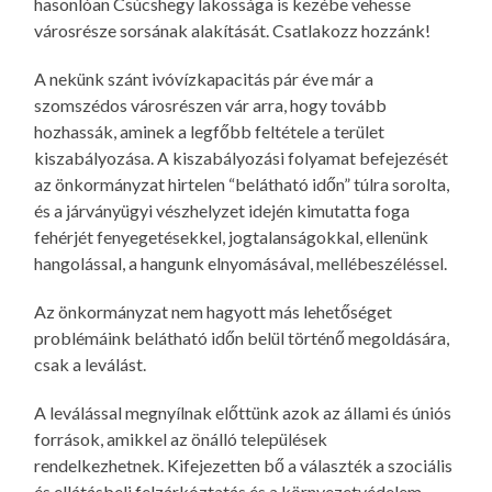
hasonlóan Csúcshegy lakossága is kezébe vehesse
városrésze sorsának alakítását. Csatlakozz hozzánk!
A nekünk szánt ivóvízkapacitás pár éve már a
szomszédos városrészen vár arra, hogy tovább
hozhassák, aminek a legfőbb feltétele a terület
kiszabályozása. A kiszabályozási folyamat befejezését
az önkormányzat hirtelen “belátható időn” túlra sorolta,
és a járványügyi vészhelyzet idején kimutatta foga
fehérjét fenyegetésekkel, jogtalanságokkal, ellenünk
hangolással, a hangunk elnyomásával, mellébeszéléssel.
Az önkormányzat nem hagyott más lehetőséget
problémáink belátható időn belül történő megoldására,
csak a leválást.
A leválással megnyílnak előttünk azok az állami és úniós
források, amikkel az önálló települések
rendelkezhetnek. Kifejezetten bő a választék a szociális
és ellátásbeli felzárkóztatás és a környezetvédelem