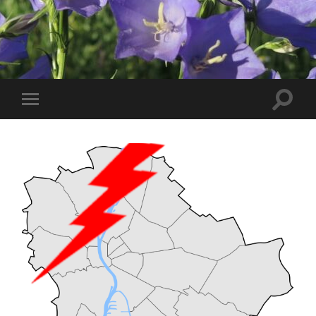
Toggle
Toggle
search
mobile
field
menu