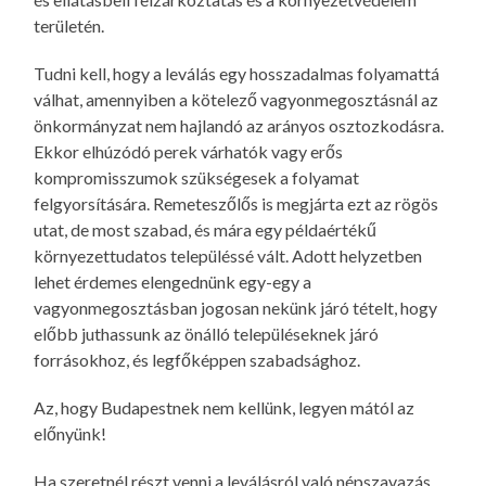
területén.
Tudni kell, hogy a leválás egy hosszadalmas folyamattá
válhat, amennyiben a kötelező vagyonmegosztásnál az
önkormányzat nem hajlandó az arányos osztozkodásra.
Ekkor elhúzódó perek várhatók vagy erős
kompromisszumok szükségesek a folyamat
felgyorsítására. Remeteszőlős is megjárta ezt az rögös
utat, de most szabad, és mára egy példaértékű
környezettudatos településsé vált. Adott helyzetben
lehet érdemes elengednünk egy-egy a
vagyonmegosztásban jogosan nekünk járó tételt, hogy
előbb juthassunk az önálló településeknek járó
forrásokhoz, és legfőképpen szabadsághoz.
Az, hogy Budapestnek nem kellünk, legyen mától az
előnyünk!
Ha szeretnél részt venni a leválásról való népszavazás