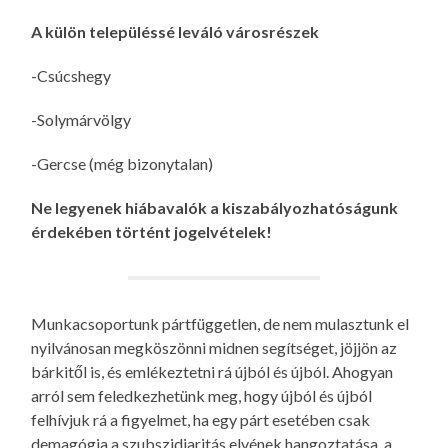
A külön településsé leváló városrészek
-Csúcshegy
-Solymárvölgy
-Gercse (még bizonytalan)
Ne legyenek hiábavalók a kiszabályozhatóságunk
érdekében történt jogelvételek!
Munkacsoportunk pártfüggetlen, de nem mulasztunk el
nyilvánosan megköszönni midnen segítséget, jöjjön az
bárkitől is, és emlékeztetni rá újból és újból. Ahogyan
arról sem feledkezhetünk meg, hogy újból és újból
felhívjuk rá a figyelmet, ha egy párt esetében csak
demagógia a szubszidiaritás elvének hangoztatása, a