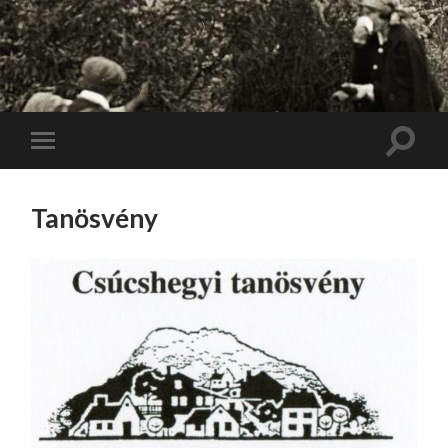
Toggle
Toggle
search
mobile
field
menu
Tanösvény