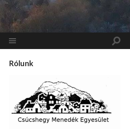
Toggle
Toggle
search
mobile
field
menu
Rólunk