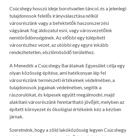
Csúcshegy hosszú ideje borotvaélen táncol, és a jelenlegi
tulajdonosok felelős irányválasztása nélkül
városrészünk vagy a befektetők haszonszerzési
vágyának fog áldozatul esni, vagy városvezetőink
nemtörődömségének. Az előbbi egy túlépített
városrészhez vezet, az utóbbi egy egyre inkább
rendezhetetlen, elszlömösödő területhez.
A Menedék a Csúcshegy Barátainak Egyesület célja egy
olyan közösség építése, ami hatékonyan lép fel
városrészünk természeti értékeinek védelmében, a
tulajdonosok jogainak védelmében, segítik a
rászorulókat, és képesek együtt megálmodni, majd
alakítani városrészünk fenntartható jövőjét, melyben az
épített környezet és ökológiai értékeink kéz a kézben
járnak.
Szeretnénk, hogy a zöld lakóközösség legyen Csúcshegy