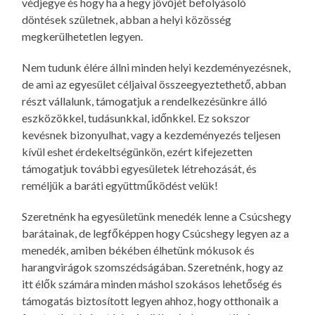
védjegye és hogy ha a hegy jövőjét befolyásoló
döntések születnek, abban a helyi közösség
megkerülhetetlen legyen.
Nem tudunk élére állni minden helyi kezdeményezésnek,
de ami az egyesület céljaival összeegyeztethető, abban
részt vállalunk, támogatjuk a rendelkezésünkre álló
eszközökkel, tudásunkkal, időnkkel. Ez sokszor
kevésnek bizonyulhat, vagy a kezdeményezés teljesen
kívül eshet érdekeltségünkön, ezért kifejezetten
támogatjuk további egyesületek létrehozását, és
reméljük a baráti együttműködést velük!
Szeretnénk ha egyesületünk menedék lenne a Csúcshegy
barátainak, de legfőképpen hogy Csúcshegy legyen az a
menedék, amiben békében élhetünk mókusok és
harangvirágok szomszédságában. Szeretnénk, hogy az
itt élők számára minden máshol szokásos lehetőség és
támogatás biztosított legyen ahhoz, hogy otthonaik a