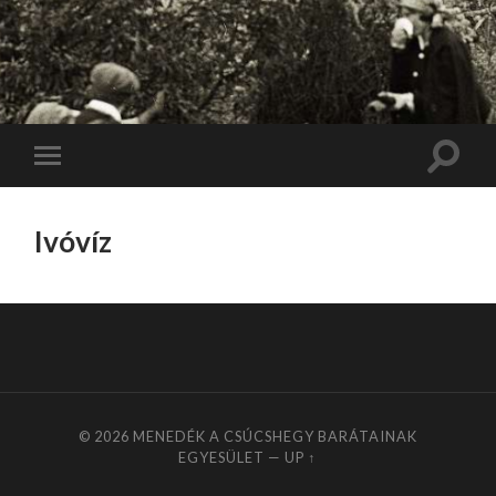
Toggle
Toggle
search
mobile
field
menu
Ivóvíz
© 2026
MENEDÉK A CSÚCSHEGY BARÁTAINAK
EGYESÜLET
—
UP ↑